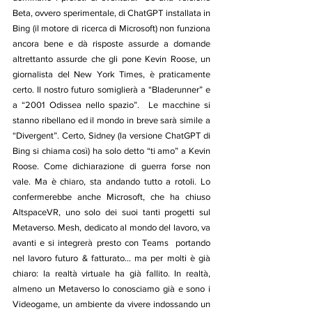
Beta, ovvero sperimentale, di ChatGPT installata in 
Bing (il motore di ricerca di Microsoft) non funziona 
ancora bene e dà risposte assurde a domande 
altrettanto assurde che gli pone Kevin Roose, un 
giornalista del New York Times, è praticamente 
certo. Il nostro futuro somiglierà a “Bladerunner” e 
a “2001 Odissea nello spazio”.  Le macchine si 
stanno ribellano ed il mondo in breve sarà simile a 
“Divergent”. Certo, Sidney (la versione ChatGPT di 
Bing si chiama così) ha solo detto “ti amo” a Kevin 
Roose. Come dichiarazione di guerra forse non 
vale. Ma è chiaro, sta andando tutto a rotoli. Lo 
confermerebbe anche Microsoft, che ha chiuso 
AltspaceVR, uno solo dei suoi tanti progetti sul 
Metaverso. Mesh, dedicato al mondo del lavoro, va 
avanti e si integrerà presto con Teams  portando 
nel lavoro futuro & fatturato… ma per molti è già 
chiaro: la realtà virtuale ha già fallito. In realtà, 
almeno un Metaverso lo conosciamo già e sono i 
Videogame, un ambiente da vivere indossando un 