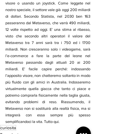
visore o usando un joystick. Come leggete nel 
nostro speciale, il settore vale già oggi 200 miliardi 
di dollari. Secondo Statista, nel 2030 ben 163 
passeranno dal Metaverso, che varrà 490 miliardi, 
12 volte rispetto ad oggi. E’ una stima al ribasso, 
visto che secondo altri operatori il valore del 
Metaverso tra 7 anni sarà tra i 750 ed i 1700 
miliardi. Non cresceranno solo i videogame, sarà 
l’e-commerce a fare la parte del leone nel 
Metaverso passando dagli attuali 20 ai 200 
miliardi. E’ facile capire perché: indossando 
l’apposito visore, non chatteremo soltanto in modo 
più fluido con gli amici in Australia. Indosseremo 
virtualmente quella giacca che tanto ci piace e 
potremo comprarla fisicamente nella taglia giusta, 
evitando problemi di reso. Riassumendo, il 
Metaverso non si sostituirà alla realtà fisica, ma si 
integrerà con essa sempre più spesso 
semplificandoci la vita. Tutto qui.
curiosita