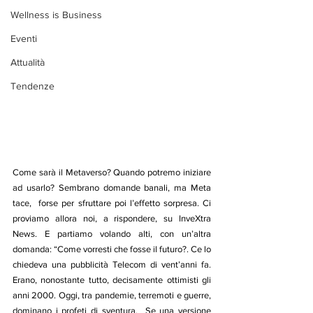
Wellness is Business
Eventi
Attualità
Tendenze
Come sarà il Metaverso? Quando potremo iniziare 
ad usarlo? Sembrano domande banali, ma Meta 
tace,  forse per sfruttare poi l’effetto sorpresa. Ci 
proviamo allora noi, a rispondere, su InveXtra 
News. E partiamo volando alti, con un’altra 
domanda: “Come vorresti che fosse il futuro?. Ce lo 
chiedeva una pubblicità Telecom di vent’anni fa. 
Erano, nonostante tutto, decisamente ottimisti gli 
anni 2000. Oggi, tra pandemie, terremoti e guerre, 
dominano i profeti di sventura.  Se una versione 