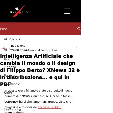
Post
All Posts
Redazione
All Posts
24 ott 2024
Tempo di lettura: 1 min
Intelligenza Artificiale che
Economia
cambia il mondo o il design
Finanza
di Filippo Berto? XNews 32 è
Politica
in distribuzione... e qui in
PDF
Spettacolo
In queste ore a Milano è stato distribuito il nuovo 
Sport
numero di 
XNews
, il numero 32. Chi se lo fosse 
Esclusive
perso non ha di che lamentarsi troppo, visto che il 
magazine è disponibile 
anche qui in PDF
, 
Tecnologia
gratuitamente.