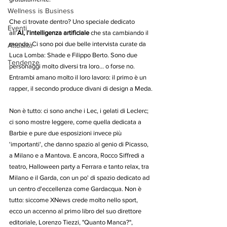
Wellness is Business
Che ci trovate dentro? Uno speciale dedicato 
Eventi
all'
AI, l'intelligenza artificiale
 che sta cambiando il 
mondo. Ci sono poi due belle intervista curate da 
Attualità
Luca Lomba: Shade e Filippo Berto. Sono due 
Tendenze
personaggi molto diversi tra loro... o forse no. 
Entrambi amano molto il loro lavoro: il primo è un 
rapper, il secondo produce divani di design a Meda.
Non è tutto: ci sono anche i Lec, i gelati di Leclerc; 
ci sono mostre leggere, come quella dedicata a 
Barbie e pure due esposizioni invece più 
'importanti', che danno spazio al genio di Picasso, 
a Milano e a Mantova. E ancora, Rocco Siffredi a 
teatro, Halloween party a Ferrara e tanto relax, tra 
Milano e il Garda, con un po' di spazio dedicato ad 
un centro d'eccellenza come Gardacqua. Non è 
tutto: siccome XNews crede molto nello sport, 
ecco un accenno al primo libro del suo direttore 
editoriale, Lorenzo Tiezzi, "Quanto Manca?", 