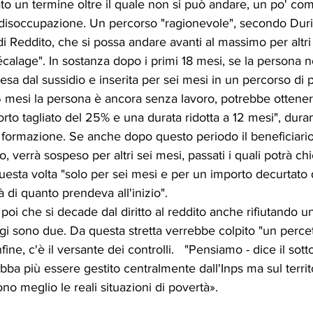
sato un termine oltre il quale non si può andare, un po' co
i disoccupazione. Un percorso "ragionevole", secondo Dur
di Reddito, che si possa andare avanti al massimo per altri
alage". In sostanza dopo i primi 18 mesi, se la persona n
sa dal sussidio e inserita per sei mesi in un percorso di po
 mesi la persona è ancora senza lavoro, potrebbe ottenere
to tagliato del 25% e una durata ridotta a 12 mesi", durant
 formazione. Se anche dopo questo periodo il beneficiario
, verrà sospeso per altri sei mesi, passati i quali potrà ch
 questa volta "solo per sei mesi e per un importo decurtato 
 di quanto prendeva all'inizio".
poi che si decade dal diritto al reddito anche rifiutando un
gi sono due. Da questa stretta verrebbe colpito "un percet
ine, c'è il versante dei controlli.   "Pensiamo - dice il sott
bba più essere gestito centralmente dall'Inps ma sul territo
 meglio le reali situazioni di povertà».