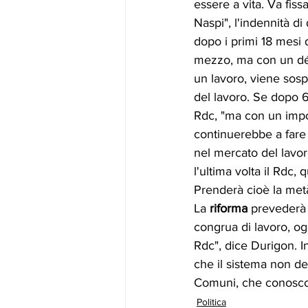
essere a vita. Va fis
Naspi", l'indennità d
dopo i primi 18 mesi 
mezzo, ma con un déc
un lavoro, viene sospe
del lavoro. Se dopo 6
Rdc, "ma con un impor
continuerebbe a fare
nel mercato del lavoro
l'ultima volta il Rdc,
Prenderà cioè la metà
La 
riforma
 prevederà 
congrua di lavoro, og
Rdc", dice Durigon. Inf
che il sistema non de
Comuni, che conoscono
Politica