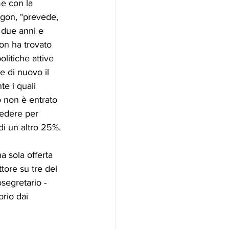
me con la 
igon, "prevede, 
 due anni e 
on ha trovato 
litiche attive 
 di nuovo il 
e i quali 
 non è entrato 
iedere per 
di un altro 25%. 
a sola offerta 
tore su tre del 
osegretario - 
rio dai 