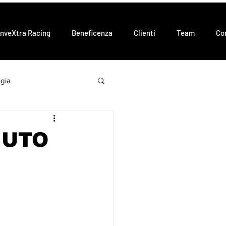
InveXtra Racing
Beneficenza
Clienti
Team
Co
gia
IUTO