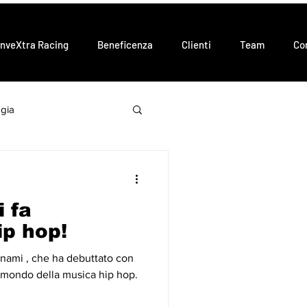
InveXtra Racing
Beneficenza
Clienti
Team
Co
gia
fa
ip hop!
nami , che ha debuttato con
l mondo della musica hip hop.