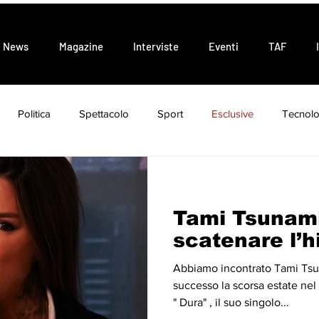
News
Magazine
Interviste
Eventi
TAF
Politica
Spettacolo
Sport
Esclusive
Tecnolo
Attualità
Tendenze
Tami Tsunami 
scatenare l’h
Abbiamo incontrato Tami Tsu
successo la scorsa estate ne
" Dura" , il suo singolo...