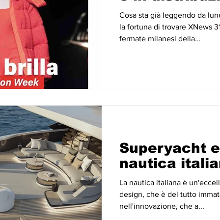
Cosa sta già leggendo da lun
la fortuna di trovare XNews 31 in formato cartaceo al
fermate milanesi della...
Superyacht e 
nautica itali
La nautica italiana è un'eccel
design, che è del tutto immat
nell'innovazione, che a...