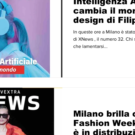
Intelligenza A
cambia il mon
design di Fil
XNews 32 è i
In queste ore a Milano è stat
distribuzione.
di XNews , il numero 32. Chi 
PDF
che lamentarsi...
Milano brilla 
Fashion Week
è in distribuz