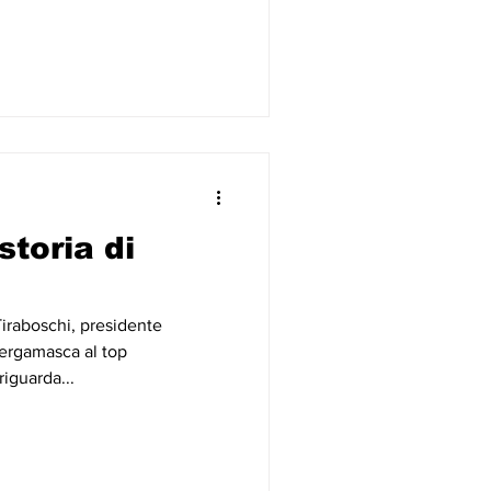
toria di
Tiraboschi, presidente
ergamasca al top
iguarda...