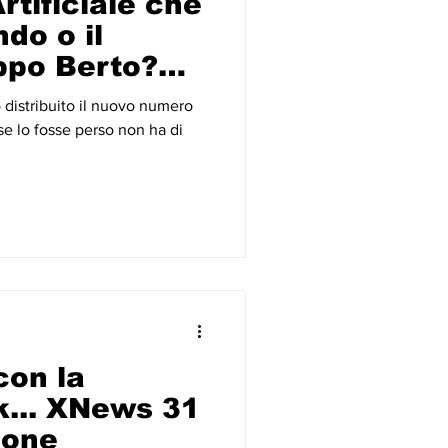
rtificiale che
do o il
ippo Berto?
n
o distribuito il nuovo numero
.. e qui in
se lo fosse perso non ha di
con la
... XNews 31
ione