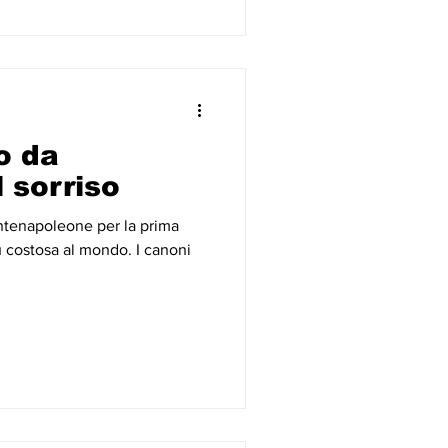
o da
l sorriso
tenapoleone per la prima
ù costosa al mondo. I canoni