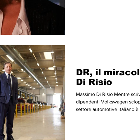
DR, il miracol
Di Risio
Massimo Di Risio Mentre scri
dipendenti Volkswagen sciope
settore automotive italiano è i