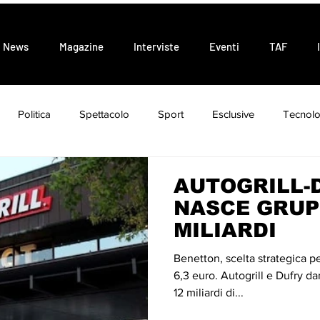
News
Magazine
Interviste
Eventi
TAF
Politica
Spettacolo
Sport
Esclusive
Tecnolo
Attualità
Tendenze
AUTOGRILL-
NASCE GRUP
MILIARDI
Benetton, scelta strategica p
6,3 euro. Autogrill e Dufry da
12 miliardi di...