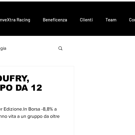
InveXtra Racing
Beneficenza
Clienti
Team
Co
gia
DUFRY,
PO DA 12
er Edizione.In Borsa -8,8% a
nno vita a un gruppo da oltre