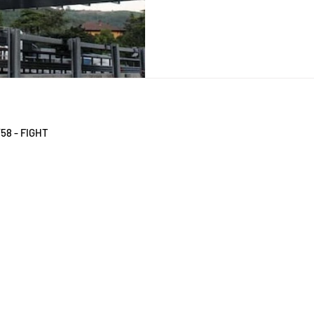
iornalistica su Autorizzazione del Tribunale di Milano n.8118 del 
58 - FIGHT
INVEXTRA SRL
San Giuliano Milanese,
Via Carducci, 41/C
PT.IVA: 10064500969 SDI:
W68X2D