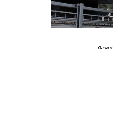
Testata G
XNews n°