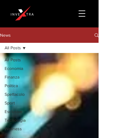
News
All Posts
All Posts
Economia
Finanza
Politica
Spettacolo
Sport
Esclusive
Tecnologia
Wellness
is