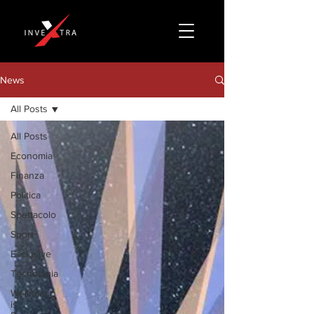
News
All Posts
All Posts
Economia
Finanza
Politica
Spettacolo
Sport
Esclusive
Tecnologia
Wellness
is