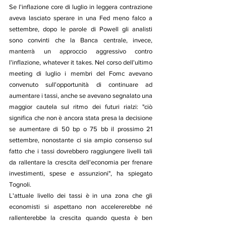
Se l'inflazione core di luglio in leggera contrazione 
aveva lasciato sperare in una Fed meno falco a 
settembre, dopo le parole di Powell gli analisti 
sono convinti che la Banca centrale, invece, 
manterrà un approccio aggressivo contro 
l'inflazione, whatever it takes. Nel corso dell'ultimo 
meeting di luglio i membri del Fomc avevano 
convenuto sull'opportunità di continuare ad 
aumentare i tassi, anche se avevano segnalato una 
maggior cautela sul ritmo dei futuri rialzi: "ciò 
significa che non è ancora stata presa la decisione 
se aumentare di 50 bp o 75 bb il prossimo 21 
settembre, nonostante ci sia ampio consenso sul 
fatto che i tassi dovrebbero raggiungere livelli tali 
da rallentare la crescita dell'economia per frenare 
investimenti, spese e assunzioni", ha spiegato 
Tognoli.
L'attuale livello dei tassi è in una zona che gli 
economisti si aspettano non accelererebbe né 
rallenterebbe la crescita quando questa è ben 