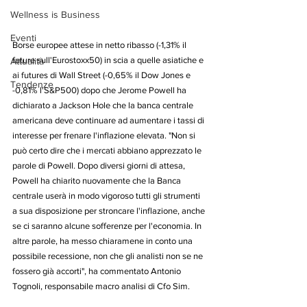
Wellness is Business
Eventi
Borse europee attese in netto ribasso (-1,31% il 
future sull'Eurostoxx50) in scia a quelle asiatiche e 
Attualità
ai futures di Wall Street (-0,65% il Dow Jones e 
Tendenze
-0,81% l'S&P500) dopo che Jerome Powell ha 
dichiarato a Jackson Hole che la banca centrale 
americana deve continuare ad aumentare i tassi di 
interesse per frenare l'inflazione elevata. "Non si 
può certo dire che i mercati abbiano apprezzato le 
parole di Powell. Dopo diversi giorni di attesa, 
Powell ha chiarito nuovamente che la Banca 
centrale userà in modo vigoroso tutti gli strumenti 
a sua disposizione per stroncare l'inflazione, anche 
se ci saranno alcune sofferenze per l'economia. In 
altre parole, ha messo chiaramene in conto una 
possibile recessione, non che gli analisti non se ne 
fossero già accorti", ha commentato Antonio 
Tognoli, responsabile macro analisi di Cfo Sim.