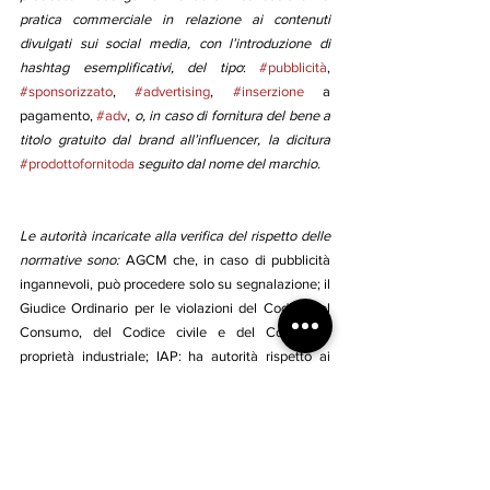
pratica commerciale in relazione ai contenuti 
divulgati sui social media, con l’introduzione di 
hashtag esemplificativi, del tipo
: 
#pubblicità
, 
#sponsorizzato
, 
#advertising
, 
#inserzione
 a 
pagamento, 
#adv
, 
o, in caso di fornitura del bene a 
titolo gratuito dal brand all’influencer, la dicitura 
#prodottofornitoda
seguito dal nome del marchio.
Le autorità incaricate alla verifica del rispetto delle 
normative sono:
 AGCM che, in caso di pubblicità 
ingannevoli, può procedere solo su segnalazione; il 
Giudice Ordinario per le violazioni del Codice del 
Consumo, del Codice civile e del Codice di 
proprietà industriale; IAP: ha autorità rispetto ai 
soggetti che vi hanno aderito”. 
Quale ritiene sia il ruolo principale dell’influencer 
marketing?