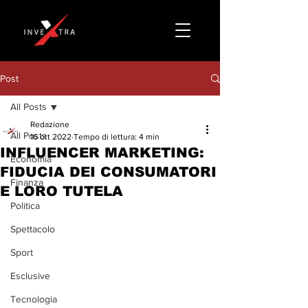
Post
All Posts
Redazione
All Posts
16 ott 2022
Tempo di lettura: 4 min
INFLUENCER MARKETING:
Economia
FIDUCIA DEI CONSUMATORI
Finanza
E LORO TUTELA
Politica
Spettacolo
Sport
Esclusive
Tecnologia