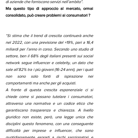
di aziende che forniscono servizi nell’ambito”. 
Ma questo tipo di approccio al mercato, ormai 
consolidato, può creare problemi ai consumatori ?
“Si stima che il trend di crescita continuerà anche 
nel 2022, con una previsione del +19%, pari a 16,4 
miliardi per l’anno in corso. Secondo uno studio di 
settore, ben il 68% degli italiani presenti sui social 
network segue influencer e celebrity, un dato che 
sale all’82% tra i più giovani (16-24 anni), per i quali 
non sono solo fonti di ispirazione nei 
comportamenti ma anche per gli acquisti. 
A fronte di questa crescita esponenziale ci si 
chiede come si possano tutelare i consumatori, 
attraverso una normativa e un codice etico che 
garantiscano trasparenza e chiarezza. A livello 
giuridico non esiste, però, una legge unica che 
disciplini questo fenomeno, con una conseguente 
difficoltà per imprese e influencer, che sono 
quotidianamente esposti a rischi sanzionatori e 