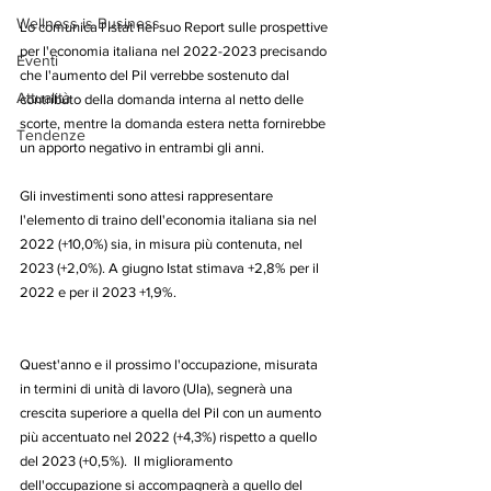
Wellness is Business
Lo comunica l'Istat nel suo Report sulle prospettive 
per l'economia italiana nel 2022-2023 precisando 
Eventi
che l'aumento del Pil verrebbe sostenuto dal 
Attualità
contributo della domanda interna al netto delle 
scorte, mentre la domanda estera netta fornirebbe 
Tendenze
un apporto negativo in entrambi gli anni.
Gli investimenti sono attesi rappresentare 
l'elemento di traino dell'economia italiana sia nel 
2022 (+10,0%) sia, in misura più contenuta, nel 
2023 (+2,0%). A giugno Istat stimava +2,8% per il 
2022 e per il 2023 +1,9%. 
Quest'anno e il prossimo l'occupazione, misurata 
in termini di unità di lavoro (Ula), segnerà una 
crescita superiore a quella del Pil con un aumento 
più accentuato nel 2022 (+4,3%) rispetto a quello 
del 2023 (+0,5%).  Il miglioramento 
dell'occupazione si accompagnerà a quello del 