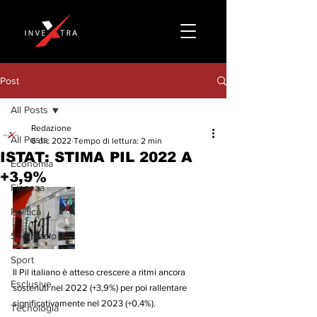
Post
All Posts
Redazione
All Posts
6 dic 2022
Tempo di lettura: 2 min
ISTAT: STIMA PIL 2022 A
Economia
+3,9%
Finanza
Politica
Spettacolo
Sport
Il Pil italiano è atteso crescere a ritmi ancora 
Esclusive
sostenuti nel 2022 (+3,9%) per poi rallentare 
significativamente nel 2023 (+0,4%).
Tecnologia