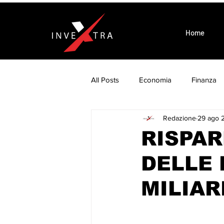
Home
All Posts
Economia
Finanza
Redazione
29 ago 
Wellness is Business
Eventi
RISPAR
DELLE 
MILIAR