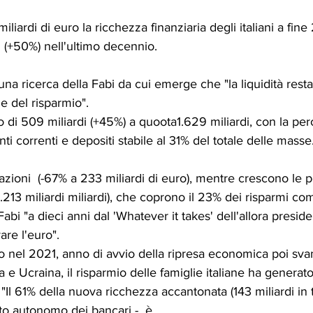
iardi di euro la ricchezza finanziaria degli italiani a fine
i (+50%) nell'ultimo decennio.
una ricerca della Fabi da cui emerge che "la liquidità resta
ne del risparmio".
o di 509 miliardi (+45%) a quoota1.629 miliardi, con la per
ti correnti e depositi stabile al 31% del totale delle masse
gazioni  (-67% a 233 miliardi di euro), mentre crescono le p
.213 miliardi miliardi), che coprono il 23% dei risparmi comp
Fabi "a dieci anni dal 'Whatever it takes' dell'allora presid
are l'euro".
o nel 2021, anno di avvio della ripresa economica poi svani
a e Ucraina, il risparmio delle famiglie italiane ha generato
 "Il 61% della nuova ricchezza accantonata (143 miliardi in t
to autonomo dei bancari -  è