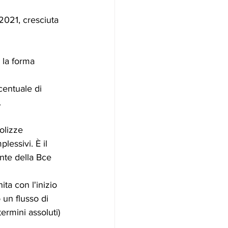
 2021, cresciuta 
 la forma 
centuale di 
.
olizze 
lessivi. È il 
ente della Bce 
ta con l'inizio 
 un flusso di 
ermini assoluti) 