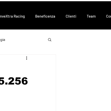
InveXtra Racing
Beneficenza
Clienti
Team
Co
gia
O
5.256