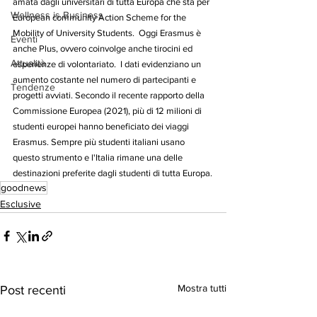
amata dagli universitari di tutta Europa che sta per 
Wellness is Business
European community Action Scheme for the 
Mobility of University Students.  Oggi Erasmus è 
Eventi
anche Plus, ovvero coinvolge anche tirocini ed 
Attualità
esperienze di volontariato.  I dati evidenziano un 
aumento costante nel numero di partecipanti e 
Tendenze
progetti avviati. Secondo il recente rapporto della 
Commissione Europea (2021), più di 12 milioni di 
studenti europei hanno beneficiato dei viaggi 
Erasmus. Sempre più studenti italiani usano 
questo strumento e l'Italia rimane una delle 
destinazioni preferite dagli studenti di tutta Europa.
goodnews
Esclusive
Mostra tutti
Post recenti