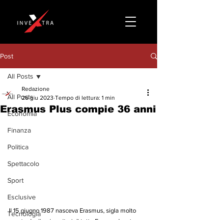
Post
All Posts
Redazione
All Posts
26 giu 2023
Tempo di lettura: 1 min
Erasmus Plus compie 36 anni
Economia
Finanza
Politica
Spettacolo
Sport
Esclusive
Il 15 giugno 1987 nasceva Erasmus, sigla molto 
Tecnologia