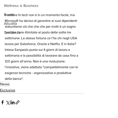
Wellness is Business
Eventi
Il settore hi tech non è in un momento facile, ma 
Microsoft ha deciso di garantire ai suoi dipendenti 
Attualità
statunitensi ciò che che che per molti è un sogno 
Tendenze
proibito: ferie illimitate al posto delle solite tre 
settimane. La stessa fortuna ce l'ha chi negli USA 
lavora per Salesforce, Oracle e Netflix. E in Italia? 
Intesa Sanpaolo punta sui 4 giorni di lavoro a 
settimana e la possibilità di lavorare da casa fino a 
120 giorni all'anno. Non è una rivoluzione:  
l'iniziativa, viene adottata "compatibilmente con le 
esigenze tecniche - organizzative e produttive 
della banca".
News
Esclusive