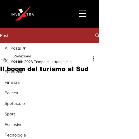
Post
All Posts
Redazione
All Posts
21 feb 2023
Tempo di lettura: 1 min
Il boom del turismo al Sud
Economia
Finanza
Politica
Spettacolo
Sport
Esclusive
Tecnologia